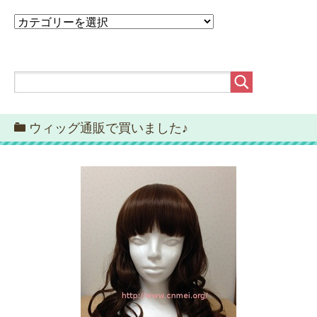
カ
テ
ゴ
リ
ー
ウィッグ通販で買いました♪