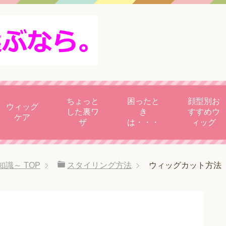
ちょっと
困ったと
顔型別お
ウィッグ
した裏ワ
き
すすめウ
ケア
ザ
は・・・
ィッグ
知識～
TOP
スタイリング方法
ウィッグカット方法