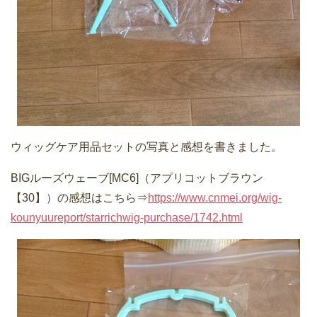
ウィッグケア用品セットの写真と感想を書きました。
BIGルーズウェーブ[MC6]（アプリコットブラウン
【30】）の感想はこちら⇒
https://www.cnmei.org/wig-
kounyuureport/starrichwig-purchase/1742.html