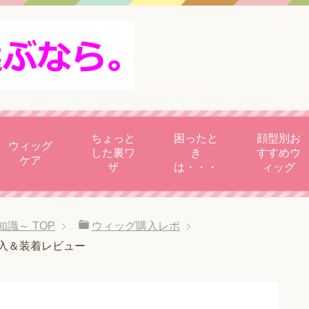
ちょっと
困ったと
顔型別お
ウィッグ
した裏ワ
き
すすめウ
ケア
ザ
は・・・
ィッグ
知識～
TOP
ウィッグ購入レポ
入＆装着レビュー