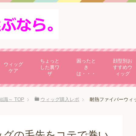
ちょっと
困ったと
顔型別お
ウィッグ
した裏ワ
き
すすめウ
ケア
ザ
は・・・
ィッグ
知識～
TOP
ウィッグ購入レポ
耐熱ファイバーウィ
ッグの毛先をコテで巻い