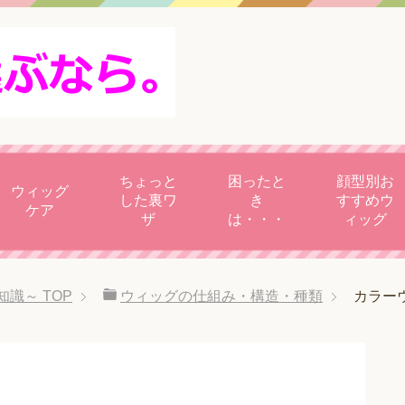
ちょっと
困ったと
顔型別お
ウィッグ
した裏ワ
き
すすめウ
ケア
ザ
は・・・
ィッグ
知識～
TOP
ウィッグの仕組み・構造・種類
カラー