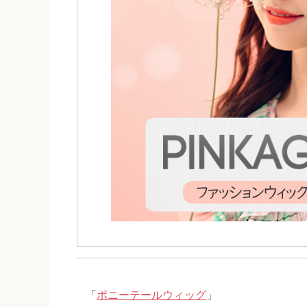
「
ポニーテールウィッグ
」